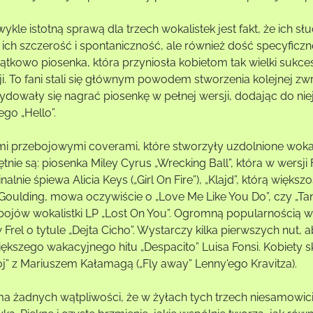
ykle istotną sprawą dla trzech wokalistek jest fakt, że ich s
o ich szczerość i spontaniczność, ale również dość specyficz
ątkowo piosenka, która przyniosła kobietom tak wielki sukce
ji. To fani stali się głównym powodem stworzenia kolejnej zw
ydowały się nagrać piosenkę w pełnej wersji, dodając do ni
ego „Hello”.
mi przebojowymi coverami, które stworzyły uzdolnione wokalis
tnie są: piosenka Miley Cyrus „Wrecking Ball”, która w wersji Fr
nalnie śpiewa Alicia Keys („Girl On Fire”), „Klajd”, którą wię
e Goulding, mowa oczywiście o „Love Me Like You Do”, czy „Ta
bojów wokalistki LP „Lost On You”. Ogromną popularnością w s
 Frel o tytule „Dejta Cicho”. Wystarczy kilka pierwszych nut,
iększego wakacyjnego hitu „Despacito” Luisa Fonsi. Kobiety s
oj” z Mariuszem Kałamagą („Fly away” Lenny'ego Kravitza).
ma żadnych wątpliwości, że w żyłach tych trzech niesamowic