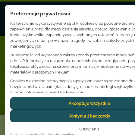
Preferencje prywatności
Na tej stronie wykorzystywane są pliki cookies oraz podobne techno
zapewnienia prawidłowego działania serwisu, obsługi głosowania, 
konta użytkownika, zapamiętywania wybranych ustawień, integracji
zewnętrznych oraz - po wyrażeniu zgody - w celach statystycznych i
marketingowych.
Zespoły
W zależności od wybranego zakresu zgody przetwarzane mogą być d
adres IP, informacje o urządzeniu, dane techniczne przeglądarki, prz
Adam i Karolina Krawczyk
lokalizacja, aktywność na stronie oraz informacje niezbędne do wyśw
materiałów osadzonych i reklam.
Adi
Cookies niezbędne nie wymagają zgody, ponieważ są potrzebne do dz
bezpieczeństwa, zapamiętania decyzji o cookies, obsługi sesji użytk
Agnieszka Ptak
ochrony głosowania przed nadużyciami.
Dostawcy usług zewnętrznych, tacy jak Google lub YouTube, mogą 
Akceptuje wszystkie
Alina Trzeciak
osobowe użytkownika zgodnie z własnymi zasadami prywatności. W
przypadkach dane mogą być przekazywane poza Europejski Obszar 
Kontynuuj bez zgody
Andrea Rischka
może wiązać się z odmiennym poziomem ochrony danych.
Zgoda jest dobrowolna i może zostać udzielona dla wszystkich kateg
Ustawienia
Andy & Lucia
lub ograniczona do wybranych ustawień. Wyrażoną decyzję można w