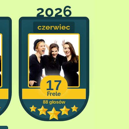
2026
czerwiec
17
Frele
88 głosów