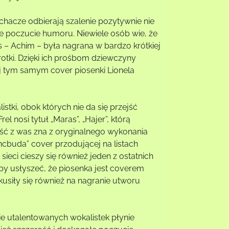
łuchacze odbierają szalenie pozytywnie nie
ne poczucie humoru. Niewiele osób wie, że
s – Achim – była nagrana w bardzo krótkiej
rotki. Dzięki ich prośbom dziewczyny
ej tym samym cover piosenki Lionela
tki, obok których nie da się przejść
el nosi tytuł „Maras”, „Hajer”, którą
kszość z was zna z oryginalnego wykonania
ncbuda” cover przodującej na listach
ieci cieszy się również jeden z ostatnich
 aby usłyszeć, że piosenka jest coverem
kusiły się również na nagranie utworu
ie utalentowanych wokalistek płynie