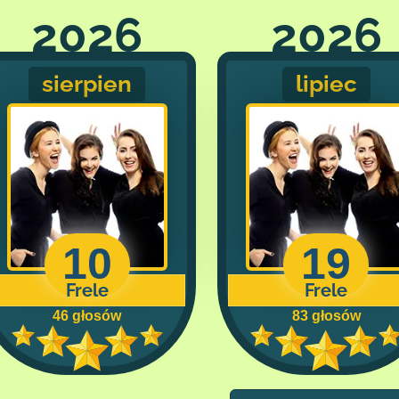
2026
2026
sierpien
lipiec
10
19
Frele
Frele
46 głosów
83 głosów