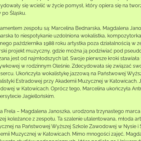
ydowały się wcielić w życie pomysł, który opiera się na tw
w po Śląsku.
amentem zespołu są: Marcelina Bednarska, Magdalena Janos
arska to niespotykanie uzdolniona wokalistka, kompozytorka
mego października 1988 roku artystka poza działalnością w 
rski projekt muzyczny, gdzie można ją podziwiać pod pse
zana jest od najmłodszych lat. Swoje pierwsze kroki stawi
ywkowej w rodzinnym Oleśnie. Zdecydowała się związać swoj
w sercu. Ukończyła wokalistykę jazzową na Państwowej Wyżs
listyki Estradowej przy Akademii Muzycznej w Katowicach. Je
adowej w Katowicach. Oprócz tego, Marcelina ukończyła Antro
ersytecie Jagiellońskim.
a Frela – Magdalena Janoszka, urodzona trzynastego marca 1
szej koleżance z zespołu. Ta szalenie utalentowana, młoda ar
cznej na Państwowej Wyższej Szkole Zawodowej w Nysie i S
emii Muzycznej w Katowicach. Mimo mnogości zajęć, Magda