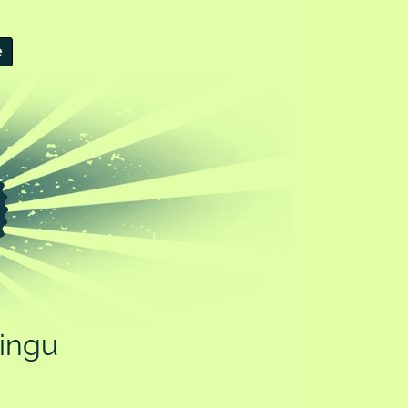
e
ingu