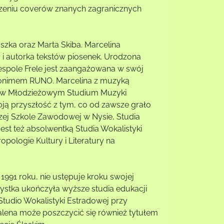
orzeniu coverów znanych zagranicznych
zka oraz Marta Skiba. Marcelina
 i autorka tekstów piosenek. Urodzona
zespole Frele jest zaangażowana w swój
udonimem RUNO. Marcelina z muzyką
ała w Młodzieżowym Studium Muzyki
ą przyszłość z tym, co od zawsze grało
zej Szkole Zawodowej w Nysie, Studia
st też absolwentką Studia Wokalistyki
pologie Kultury i Literatury na
991 roku, nie ustępuje kroku swojej
tystka ukończyła wyższe studia edukacji
tudio Wokalistyki Estradowej przy
lena może poszczycić się również tytułem