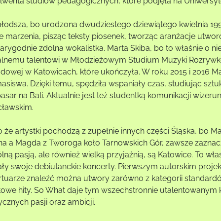
lwenta studiów pedagogicznych, które podjęła na Uniwersyte
łodsza, bo urodzona dwudziestego dziewiątego kwietnia 1994 
e marzenia, pisząc teksty piosenek, tworząc aranżacje utwor
iarygodnie zdolna wokalistka. Marta Skiba, bo to właśnie o
lnemu talentowi w Młodzieżowym Studium Muzyki Rozrywkowe
adowej w Katowicach, które ukończyła. W roku 2015 i 2016 M
siswa. Dzięki temu, spędziła wspaniały czas, studiując sztukę
asar na Bali. Aktualnie jest też studentką komunikacji wizeru
ławskim.
 że artystki pochodzą z zupełnie innych części Śląska, bo Ma
na a Magda z Tworoga koło Tarnowskich Gór, zawsze zaznaczaj
ną pasją, ale również wielką przyjaźnią, są Katowice. To właś
ły swoje debiutanckie koncerty. Pierwszym autorskim projek
rtuarze znaleźć można utwory zarówno z kategorii standardów 
towe hity. So What daje tym wszechstronnie utalentowanym 
cznych pasji oraz ambicji.