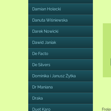
Damian Holecki
Danuta Wiśniewska
Darek Nowicki
Dawid Janiak
De Facto
De Silvers
Dominika i Janusz Żyłka
Dr Maniana
Draka
Duet Karo
Frel