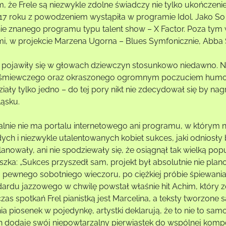
m, że Frele są niezwykle zdolne świadczy nie tylko ukończen
17 roku z powodzeniem wystąpiła w programie Idol. Jako So 
ie znanego programu typu talent show – X Factor. Poza tym w
mi, w projekcie Marzena Ugorna – Blues Symfonicznie, Abba 
e pojawiły się w głowach dziewczyn stosunkowo niedawno. Na
śmiewczego oraz okraszonego ogromnym poczuciem humoru p
ziały tylko jedno – do tej pory nikt nie zdecydował się by 
ląsku.
alnie nie ma portalu internetowego ani programu, w którym ni
ych i niezwykle utalentowanych kobiet sukces, jaki odniosł
planowały, ani nie spodziewały się, że osiągnął tak wielką 
szka: „Sukces przyszedł sam, projekt był absolutnie nie pla
, pewnego sobotniego wieczoru, po ciężkiej próbie śpiewania, 
dardu jazzowego w chwilę powstał właśnie hit Achim, który zo
zas spotkań Frel pianistką jest Marcelina, a teksty tworzone 
nia piosenek w pojedynkę, artystki deklarują, że to nie to s
ch dodaje swój niepowtarzalny pierwiastek do wspólnej kompo