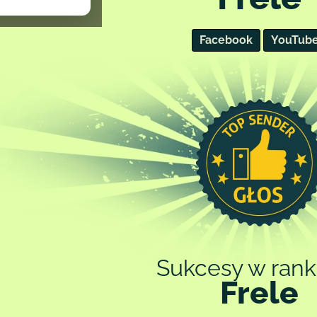
tronie.
ch prawnych,
Facebook
YouTub
olityce
Sukcesy w rank
Frele