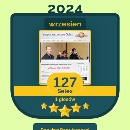
2024
wrzesien
127
Selex
1 głosów