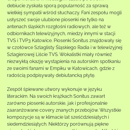
debiucie zyskała sporą popularność za sprawą
wielkiej sympatii wśród słuchaczy. Fani zespołu mogli
usłyszeć swoje ulubione piosenki nie tylko na
antenach śląskich rozgłośni radiowych, ale też w
odbiornikach telewizyjnych, miedzy innymi w stacji
TVS i TVP3 Katowice. Piosenki Sonitus znajdowały się
w czołówce Szlaglisty Śląskiego Radia i w telewizyjnej
Szlagierowej Liście TVS. Wokalistki miały również
niezwykłą okazję wystąpienia na autorskim spotkaniu
ze swoimi fanami w Empiku w Katowicach, gdzie z
radością podpisywały debiutancką płytę.
Zespół śpiewane utwory wykonuje w języku
literackim. Na swoich krążkach Sonitus zawarł
zarówno piosenki autorskie, jak i profesjonalnie
zaaranżowane covery znanych przebojów. Wszystkie
kompozycje są w klimacie lat sześćdziesiątych i
siedemdziesiątych. Niektórzy porównują piękne