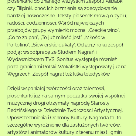
piosenkarki do znanego wszystkim zespołu Alibabki
czy Filipinki, choć ich brzmienia są zdecydowanie
bardziej nowoczesne. Teksty piosenek mówią o życiu,
radości, codzienności. Wśród największych
przebojów grupy wymienić można: „Greckie wino”,
„Co to za pan”, „To już miłość jest”, „Miłość w
Portofino”, „Siewierskie dukaty”. Od 2017 roku zespół
podjął współpracę ze Studiem Nagrań i
Wydawnictwem TVS. Sonitus występuje również
poza granicami Polski. Wokalistki występowały już na
Węgrzech. Zespół nagrał też kilka teledysków.
Dzięki wspaniałej twórczości oraz talentowi,
piosenkarki już na samym początku swojej wspólnej
muzycznej drogi otrzymały nagrodę Starosty
Będzińskiego w Dziedzinie Twórczości Artystycznej,
Upowszechnienia i Ochrony Kultury. Nagroda ta, to
szczególne wyróżnienie dla zasłużonych twórców,
artystów i animatorów kultury z terenu miast i gmin