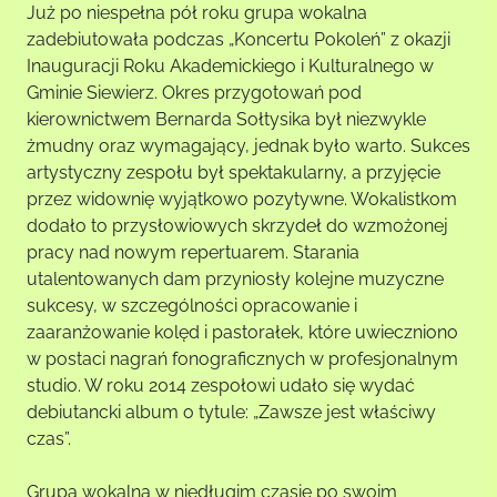
Już po niespełna pół roku grupa wokalna
zadebiutowała podczas „Koncertu Pokoleń” z okazji
Inauguracji Roku Akademickiego i Kulturalnego w
Gminie Siewierz. Okres przygotowań pod
kierownictwem Bernarda Sołtysika był niezwykle
żmudny oraz wymagający, jednak było warto. Sukces
artystyczny zespołu był spektakularny, a przyjęcie
przez widownię wyjątkowo pozytywne. Wokalistkom
dodało to przysłowiowych skrzydeł do wzmożonej
pracy nad nowym repertuarem. Starania
utalentowanych dam przyniosły kolejne muzyczne
sukcesy, w szczególności opracowanie i
zaaranżowanie kolęd i pastorałek, które uwieczniono
w postaci nagrań fonograficznych w profesjonalnym
studio. W roku 2014 zespołowi udało się wydać
debiutancki album o tytule: „Zawsze jest właściwy
czas”.
Grupa wokalna w niedługim czasie po swoim