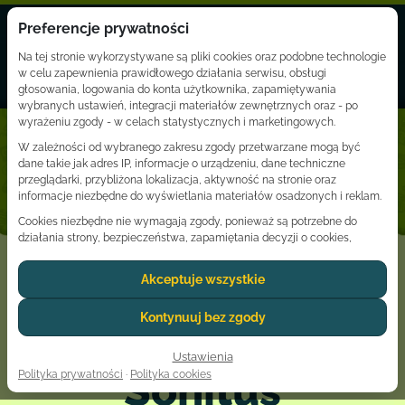
Preferencje prywatności
☰
☰
Na tej stronie wykorzystywane są pliki cookies oraz podobne technologie
w celu zapewnienia prawidłowego działania serwisu, obsługi
głosowania, logowania do konta użytkownika, zapamiętywania
wybranych ustawień, integracji materiałów zewnętrznych oraz - po
Zaloguj
wyrażeniu zgody - w celach statystycznych i marketingowych.
W zależności od wybranego zakresu zgody przetwarzane mogą być
dane takie jak adres IP, informacje o urządzeniu, dane techniczne
przeglądarki, przybliżona lokalizacja, aktywność na stronie oraz
informacje niezbędne do wyświetlania materiałów osadzonych i reklam.
Cookies niezbędne nie wymagają zgody, ponieważ są potrzebne do
działania strony, bezpieczeństwa, zapamiętania decyzji o cookies,
obsługi sesji użytkownika oraz ochrony głosowania przed nadużyciami.
Akceptuje wszystkie
Dostawcy usług zewnętrznych, tacy jak Google lub YouTube, mogą
przetwarzać dane osobowe użytkownika zgodnie z własnymi zasadami
prywatności. W niektórych przypadkach dane mogą być przekazywane
Kontynuuj bez zgody
poza Europejski Obszar Gospodarczy, co może wiązać się z odmiennym
poziomem ochrony danych.
Ustawienia
Zgoda jest dobrowolna i może zostać udzielona dla wszystkich kategorii,
Sonitus
Polityka prywatności
·
Polityka cookies
odrzucona lub ograniczona do wybranych ustawień. Wyrażoną decyzję
można w każdej chwili zmienić lub wycofać poprzez link do ustawień