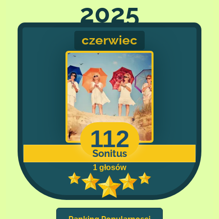
2025
czerwiec
112
Sonitus
1 głosów