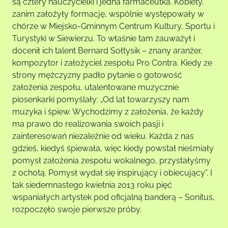
są cztery nauczycielki i jedna farmaceutka. Kobiety,
zanim założyły formację, wspólnie występowały w
chórze w Miejsko-Gminnym Centrum Kultury, Sportu i
Turystyki w Siewierzu. To właśnie tam zauważył i
docenił ich talent Bernard Sołtysik – znany aranżer,
kompozytor i założyciel zespołu Pro Contra. Kiedy ze
strony mężczyzny padło pytanie o gotowość
założenia zespołu, utalentowane muzycznie
piosenkarki pomyślały: „Od lat towarzyszy nam
muzyka i śpiew. Wychodzimy z założenia, że każdy
ma prawo do realizowania swoich pasji i
zainteresowań niezależnie od wieku. Każda z nas
gdzieś, kiedyś śpiewała, więc kiedy powstał nieśmiały
pomysł założenia zespołu wokalnego, przystałyśmy
z ochotą. Pomysł wydał się inspirujący i obiecujący”. I
tak siedemnastego kwietnia 2013 roku pięć
wspaniałych artystek pod oficjalną banderą – Sonitus,
rozpoczęło swoje pierwsze próby.