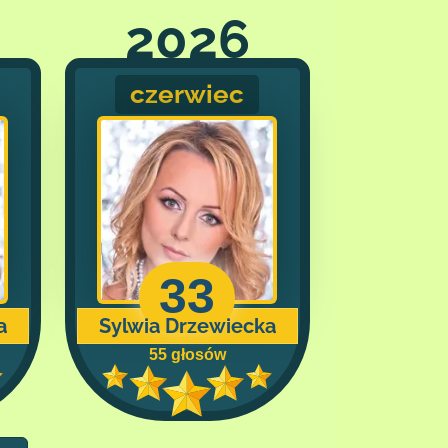
2026
czerwiec
33
a
Sylwia Drzewiecka
55 głosów