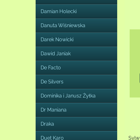
Damian Holecki
Danuta Wiśniewska
Darek Nowicki
Dawid Janiak
De Facto
De Silvers
Dominika i Janusz Żyłka
Dr Maniana
Draka
Duet Karo
Sylw