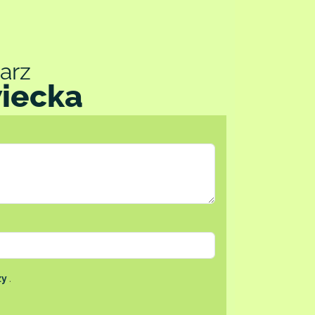
arz
wiecka
zy
.