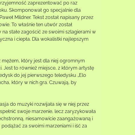
a przyjemność zaprezentować po raz
roku. Skomponował go specjalnie dla
aweł Mildner. Tekst został napisany przez
ie. To właśnie ten utwór został
by na stałe zagościć ze swoimi szlagierami w
zna i ciepła. Dla wokalistki najlepszym
 z mężem, który jest dla niej ogromnym
 Jest to również miejsce, z którym artystę
edysk do jej pierwszego teledysku „Elo
cha, który w nich gra. Czuwają, by
sja do muzyki rozwijała się w niej przez
się spełnić swoje marzenie, lecz zaryzykowała
szechstronną, niesamowicie zaangażowaną i
o podążać za swoimi marzeniami i iść za