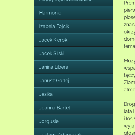
Prem
pier
Harmonic
pios
znan
Izabela Fojcik
okrzy
doma
Jacek Kierok
temat
Jacek Silski
Muzy
Janina Libera
wspa
łącz
Janusz Gorlej
Ziom
atmo
Jesika
Drog
Joanna Bartel
lata 
i lo
Jorgusie
wyją
głos
Justyna Adamczak