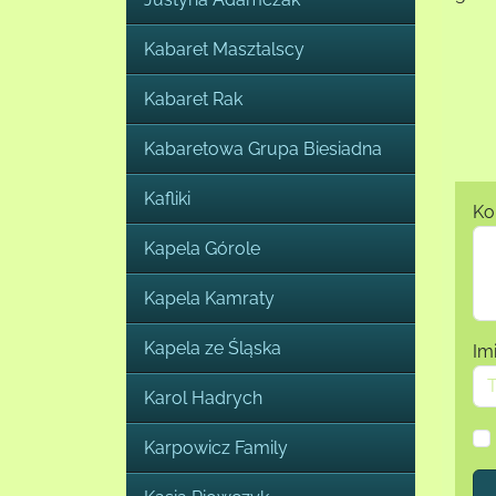
Kabaret Masztalscy
Kabaret Rak
Kabaretowa Grupa Biesiadna
Kafliki
Ko
Kapela Górole
Kapela Kamraty
Kapela ze Śląska
Im
Karol Hadrych
Karpowicz Family