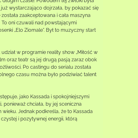
ć długim czasie. Powodem tej zwłoki była
 już wystarczająco dojrzała, by pokazać się
że została zaakceptowana i cała maszyna
. To oni czuwali nad powstającymi
senki „Elo Ziomale”. Był to muzyczny start
udział w programie reality show „Miłość w
lm oraz teatr są jej drugą pasją zaraz obok
ożliwości. Po castingu do serialu została
wolnego czasu można było podziwiać talent
ystępuje, jako Kassada i spokojniejszymi
, ponieważ chciała, by jej sceniczna
 wieku. Jednak podkreśla, że to Kassada
czystej i pozytywnej energii, którą