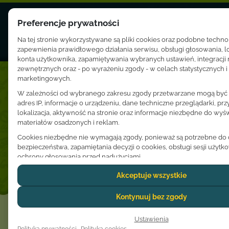
Preferencje prywatności
Na tej stronie wykorzystywane są pliki cookies oraz podobne techno
zapewnienia prawidłowego działania serwisu, obsługi głosowania, 
konta użytkownika, zapamiętywania wybranych ustawień, integracji
zewnętrznych oraz - po wyrażeniu zgody - w celach statystycznych i
marketingowych.
Zespoły
W zależności od wybranego zakresu zgody przetwarzane mogą być d
adres IP, informacje o urządzeniu, dane techniczne przeglądarki, prz
Adam i Karolina Krawczyk
lokalizacja, aktywność na stronie oraz informacje niezbędne do wyśw
materiałów osadzonych i reklam.
Adi
Cookies niezbędne nie wymagają zgody, ponieważ są potrzebne do dz
bezpieczeństwa, zapamiętania decyzji o cookies, obsługi sesji użytk
Agnieszka Ptak
ochrony głosowania przed nadużyciami.
Dostawcy usług zewnętrznych, tacy jak Google lub YouTube, mogą 
Akceptuje wszystkie
Alina Trzeciak
osobowe użytkownika zgodnie z własnymi zasadami prywatności. W
przypadkach dane mogą być przekazywane poza Europejski Obszar 
Kontynuuj bez zgody
Andrea Rischka
może wiązać się z odmiennym poziomem ochrony danych.
Zgoda jest dobrowolna i może zostać udzielona dla wszystkich kateg
Ustawienia
Andy & Lucia
lub ograniczona do wybranych ustawień. Wyrażoną decyzję można w