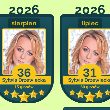
2026
2026
sierpien
lipiec
36
31
Sylwia Drzewiecka
Sylwia Drzewieck
15 głosów
60 głosów