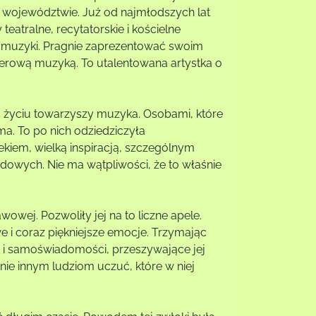
województwie. Już od najmłodszych lat
eatralne, recytatorskie i kościelne
do muzyki. Pragnie zaprezentować swoim
ierową muzyką. To utalentowana artystka o
ej życiu towarzyszy muzyka. Osobami, które
ma. To po nich odziedziczyła
ekiem, wielką inspiracją, szczególnym
dowych. Nie ma wątpliwości, że to właśnie
wej. Pozwoliły jej na to liczne apele.
e i coraz piękniejsze emocje. Trzymając
ia i samoświadomości, przeszywające jej
ie innym ludziom uczuć, które w niej