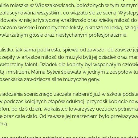
alnie mieszka w Włoszakowicach, położonych w tym samym 
 zafascynowana wszystkim, co wiązało się ze sceną. Występy t
ałtowały w niej artystyczną wrażliwość oraz wielką miłość 
haczom wesołe i romantyczne teksty, okraszone lekką, szlag
owtarzalnym głosie oraz niesłychanym profesjonalizmie.
listka, jak sama podkreśla, śpiewa od zawsze i od zawsze j
czepiły w artystce miłość do muzyki byli jej dziadek oraz ma
owtarzalny talent. Dziadek dla kobiety był wspaniałym człowi
stą i mistrzem. Mama Sylwii śpiewała w jednym z zespołów lu
iosenkarka zawdzięcza silne muzyczne geny.
iadczenia scenicznego zaczęła nabierać już w szkole podstawo
w podczas kolejnych etapów edukacji przynosił kobiecie now
ofon, po dziś dzień, wokalistce towarzyszy uczucie spełnien
ę oraz całe ciało. Od zawsze jej marzeniem było przekazywan
mią.