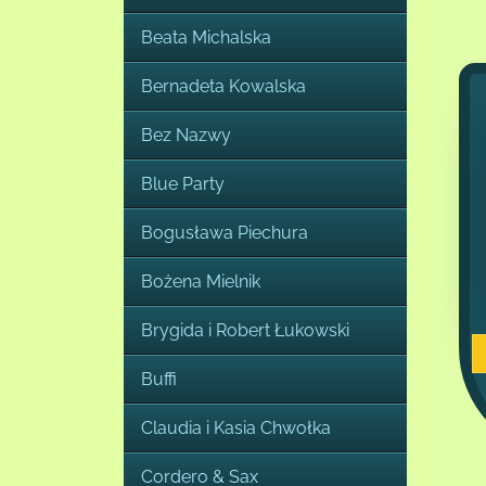
Beata Michalska
Bernadeta Kowalska
Bez Nazwy
Blue Party
Bogusława Piechura
Bożena Mielnik
Brygida i Robert Łukowski
Buffi
Claudia i Kasia Chwołka
Cordero & Sax