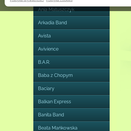
Polityka prywatności
·
Polityka cookies
zmienić lub wycofać poprzez link do ustawień cookies dostępny na s
Ania Matuszczyk
Szczegółowe informacje o celach przetwarzania danych, podstawa
odbiorcach danych oraz czasie ich przechowywania znajdują się w p
Arkadia Band
prywatności i polityce cookies.
Avista
Avivience
B.A.R.
Baba z Chopym
Baciary
Balkan Express
Banita Band
Beata Mańkowska