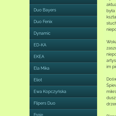
aktu
Duo Bayers
była
kszt
Duo Fenix
słuc
niep
Dynamic
Woka
ED-KA
zasz
niep
EKEA
arty
im p
Ela Mika
Dośw
Eliot
Śpie
Ewa Kopczyńska
mikr
dusz
Flipers Duo
drze
Freje