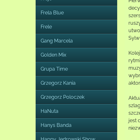
Pier
decy
Frela Blue
szer
rusz
Frele
utwo
Sylwi
Gang Marcela
Kole
Golden Mix
rytmi
muzyk
Grupa Time
wybr
Grzegorz Kania
akto
Grzegorz Poloczek
Aktua
szla
HaNuta
szcz
jest 
Hanys Banda
niezw
Happy Jędrowski Show