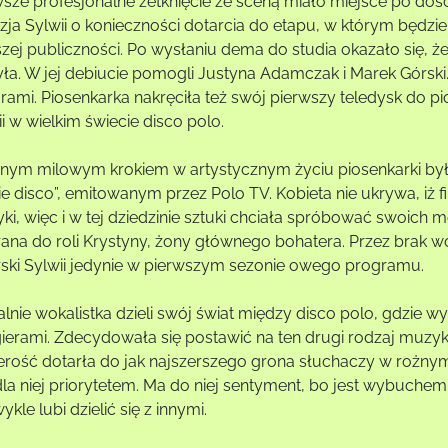
wsze profesjonalne zetknięcie ze sceną miało miejsce po doś
zja Sylwii o konieczności dotarcia do etapu, w którym będzie
szej publiczności. Po wysłaniu dema do studia okazało się, 
yła. W jej debiucie pomogli Justyna Adamczak i Marek Górski
rami. Piosenkarka nakręciła też swój pierwszy teledysk do pio
i w wielkim świecie disco polo.
jnym milowym krokiem w artystycznym życiu piosenkarki był 
e disco”, emitowanym przez Polo TV. Kobieta nie ukrywa, iż fi
i, więc i w tej dziedzinie sztuki chciała spróbować swoich m
ana do roli Krystyny, żony głównego bohatera. Przez brak 
rski Sylwii jedynie w pierwszym sezonie owego programu.
lnie wokalistka dzieli swój świat między disco polo, gdzie w
gierami. Zdecydowała się postawić na ten drugi rodzaj muzyki
erość dotarła do jak najszerszego grona słuchaczy w rożnym
dla niej priorytetem. Ma do niej sentyment, bo jest wybuchem 
ykle lubi dzielić się z innymi.