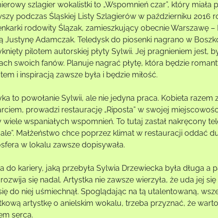
ierowy szlagier wokalistki to „Wspomnień czar”, który miał
wszy podczas Śląskiej Listy Szlagierów w październiku 2016 
enkarki rodowity Ślązak, zamieszkujący obecnie Warszawę – P
ą Justynę Adamczak. Teledysk do piosenki nagrano w Boszkow
knięty pilotem autorskiej płyty Sylwii. Jej pragnieniem jest, 
ch swoich fanów. Planuje nagrać płytę, która będzie romantyc
em i inspiracją zawsze była i będzie miłość.
ka to powołanie Sylwii, ale nie jedyna praca. Kobieta razem
rciem, prowadzi restaurację „Riposta” w swojej miejscowości.
y wiele wspaniałych wspomnień. To tutaj zastał nakręcony tel
ale”. Małżeństwo chce poprzez klimat w restauracji oddać du
sfera w lokalu zawsze dopisywała.
a do kariery, jaką przebyła Sylwia Drzewiecka była długa a pa
i rozwija się nadal. Artystka nie zawsze wierzyła, że uda jej 
s się do niej uśmiechnął. Spoglądając na tą utalentowaną, w
tkową artystkę o anielskim wokalu, trzeba przyznać, że wart
em serca.