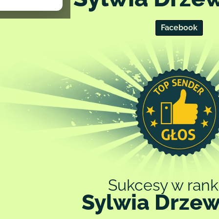
tronie.
ch prawnych,
Facebook
olityce
Sukcesy w rank
Sylwia Drze