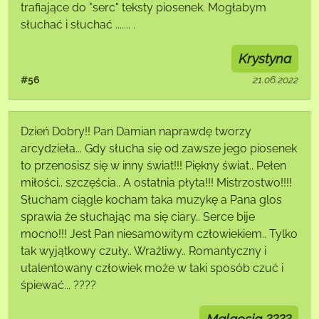
trafiające do "serc" teksty piosenek. Mogłabym
słuchać i słuchać ....... .
Krystyna
#56
21.06.2022
Dzień Dobry!! Pan Damian naprawdę tworzy
arcydzieła... Gdy słucha się od zawsze jego piosenek
to przenosisz się w inny świat!!! Piękny świat.. Pełen
miłości.. szczęścia.. A ostatnia płyta!!! Mistrzostwo!!!!
Słucham ciągle kocham taka muzykę a Pana glos
sprawia że słuchając ma się ciary.. Serce bije
mocno!!! Jest Pan niesamowitym człowiekiem.. Tylko
tak wyjątkowy czuły.. Wrażliwy.. Romantyczny i
utalentowany człowiek może w taki sposób czuć i
śpiewać... ????