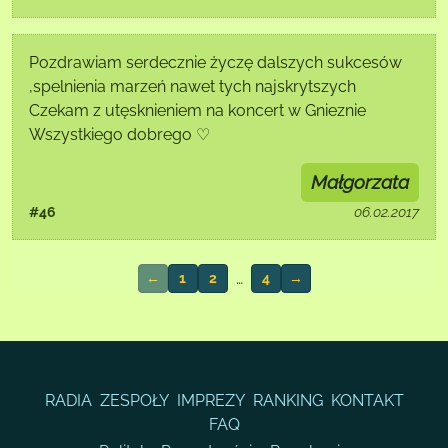
Pozdrawiam serdecznie życzę dalszych sukcesów
,spelnienia marzeń nawet tych najskrytszych
Czekam z utęsknieniem na koncert w Gnieznie
Wszystkiego dobrego ♡
Małgorzata
#46
06.02.2017
…
←
1
2
4
→
RADIA
ZESPOŁY
IMPREZY
RANKING
KONTAKT
FAQ