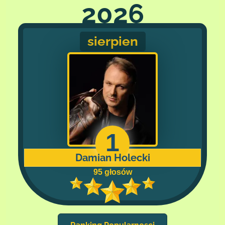
2026
sierpien
1
Damian Holecki
95 głosów