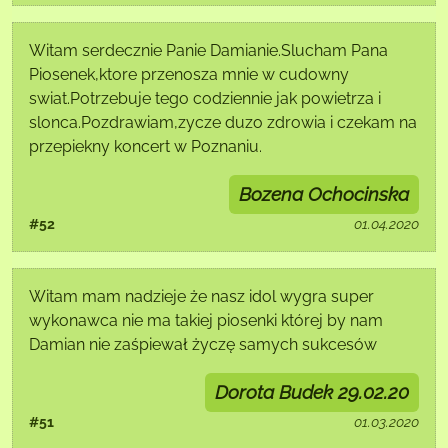
Witam serdecznie Panie Damianie.Slucham Pana
Piosenek,ktore przenosza mnie w cudowny
swiat.Potrzebuje tego codziennie jak powietrza i
slonca.Pozdrawiam,zycze duzo zdrowia i czekam na
przepiekny koncert w Poznaniu.
Bozena Ochocinska
#52
01.04.2020
Witam mam nadzieje że nasz idol wygra super
wykonawca nie ma takiej piosenki której by nam
Damian nie zaśpiewał życzę samych sukcesów
Dorota Budek 29.02.20
#51
01.03.2020