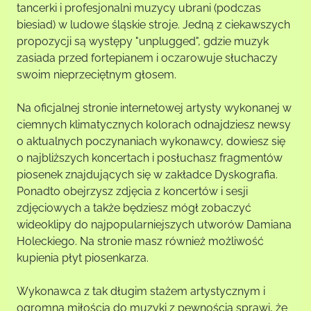
tancerki i profesjonalni muzycy ubrani (podczas
biesiad) w ludowe śląskie stroje. Jedną z ciekawszych
propozycji są występy "unplugged", gdzie muzyk
zasiada przed fortepianem i oczarowuje słuchaczy
swoim nieprzeciętnym głosem.
Na oficjalnej stronie internetowej artysty wykonanej w
ciemnych klimatycznych kolorach odnajdziesz newsy
o aktualnych poczynaniach wykonawcy, dowiesz się
o najbliższych koncertach i posłuchasz fragmentów
piosenek znajdujących się w zakładce Dyskografia.
Ponadto obejrzysz zdjęcia z koncertów i sesji
zdjęciowych a także będziesz mógł zobaczyć
wideoklipy do najpopularniejszych utworów Damiana
Holeckiego. Na stronie masz również możliwość
kupienia płyt piosenkarza.
Wykonawca z tak długim stażem artystycznym i
ogromną miłością do muzyki z pewnością sprawi, że