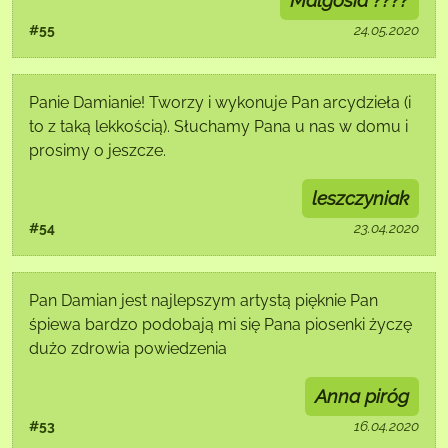
Malgosia ????
#55
24.05.2020
Panie Damianie! Tworzy i wykonuje Pan arcydzieła (i
to z taką lekkością). Słuchamy Pana u nas w domu i
prosimy o jeszcze.
leszczyniak
#54
23.04.2020
Pan Damian jest najlepszym artystą pięknie Pan
śpiewa bardzo podobają mi się Pana piosenki życzę
dużo zdrowia powiedzenia
Anna piróg
#53
16.04.2020