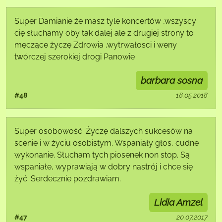
Super Damianie że masz tyle koncertów ,wszyscy
cię słuchamy oby tak dalej ale z drugiej strony to
męczące życzę Zdrowia ,wytrwałosci i weny
twórczej szerokiej drogi Panowie
barbara sosna
#48
18.05.2018
Super osobowość. Życzę dalszych sukcesów na
scenie i w życiu osobistym. Wspaniały głos, cudne
wykonanie. Słucham tych piosenek non stop. Są
wspaniałe, wyprawiają w dobry nastrój i chce się
żyć. Serdecznie pozdrawiam.
Lidia Amzel
#47
20.07.2017