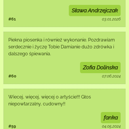
Sława Andrzejczak
#61
03.01.2026
Piekna piosenka i również wykonanie. Pozdrawiam
serdecznie i życzę Tobie Damianie dużo zdrówka i
dalszego śpiewania.
Zofia Dolinska
#60
07.06.2024
Wiecej, więcej, więcej o artyście!!! Głos
niepowtarzalny, cudowny!!
fanka
#59
04.05.2024