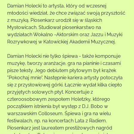
Damian Holecki to artysta, który od wczesnej
młodości wiedział, że chce związać swoją przyszłość
z muzyką. Piosenkarz urodził się w śląskich
Mysłowicach. Studiował piosenkarstwo na
wydziałach Wokalno -Aktorskim oraz Jazzu i Muzyki
Rozrywkowej w Katowickiej Akademii Muzycznej.
Damian Holecki nie tylko śpiewa - także komponuje
muzykę, tworzy aranżacje, gra na pianinie i czasami
pisze teksty. Jego debiutem płytowym był krążek
"Pokochaj mnie". Następnie kariera artysty potoczyła
się z przysłowiowej górki. Łącznie wydał kilka ciepło
przyjętych solowych płyt. Koncertuje z
czteroosobowym zespołem Holetzky, którego
początkiem istnienia był występ z D.J. Bobo w
warszawskim Colloseum. Śpiewa i gra na wielu
festiwalach, np. na koncertach Lata z Radiem.
Piosenkarz jest laureatem prestiżowych nagród