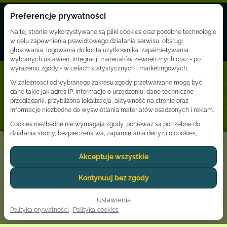
Preferencje prywatności
☰
☰
Na tej stronie wykorzystywane są pliki cookies oraz podobne technologie
w celu zapewnienia prawidłowego działania serwisu, obsługi
głosowania, logowania do konta użytkownika, zapamiętywania
wybranych ustawień, integracji materiałów zewnętrznych oraz - po
Zaloguj
wyrażeniu zgody - w celach statystycznych i marketingowych.
W zależności od wybranego zakresu zgody przetwarzane mogą być
dane takie jak adres IP, informacje o urządzeniu, dane techniczne
przeglądarki, przybliżona lokalizacja, aktywność na stronie oraz
informacje niezbędne do wyświetlania materiałów osadzonych i reklam.
Cookies niezbędne nie wymagają zgody, ponieważ są potrzebne do
działania strony, bezpieczeństwa, zapamiętania decyzji o cookies,
obsługi sesji użytkownika oraz ochrony głosowania przed nadużyciami.
Akceptuje wszystkie
Dostawcy usług zewnętrznych, tacy jak Google lub YouTube, mogą
przetwarzać dane osobowe użytkownika zgodnie z własnymi zasadami
prywatności. W niektórych przypadkach dane mogą być przekazywane
Kontynuuj bez zgody
poza Europejski Obszar Gospodarczy, co może wiązać się z odmiennym
poziomem ochrony danych.
Duo Coral
Ustawienia
Zgoda jest dobrowolna i może zostać udzielona dla wszystkich kategorii,
Polityka prywatności
·
Polityka cookies
odrzucona lub ograniczona do wybranych ustawień. Wyrażoną decyzję
można w każdej chwili zmienić lub wycofać poprzez link do ustawień