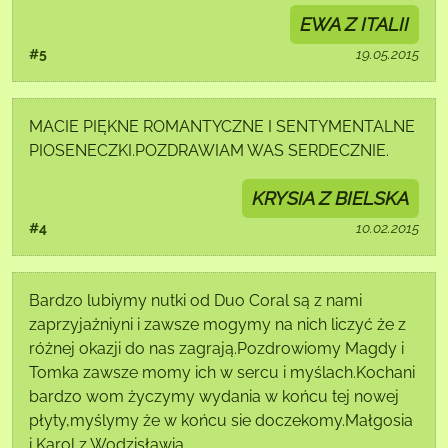
EWA Z ITALII
#5
19.05.2015
MACIE PIĘKNE ROMANTYCZNE I SENTYMENTALNE
PIOSENECZKI.POZDRAWIAM WAS SERDECZNIE.
KRYSIA Z BIELSKA
#4
10.02.2015
Bardzo lubiymy nutki od Duo Coral są z nami
zaprzyjażniyni i zawsze mogymy na nich liczyć że z
różnej okazji do nas zagrają.Pozdrowiomy Magdy i
Tomka zawsze momy ich w sercu i myślach.Kochani
bardzo wom życzymy wydania w końcu tej nowej
płyty,myślymy że w końcu sie doczekomy.Małgosia
i Karol z Wodzisławia