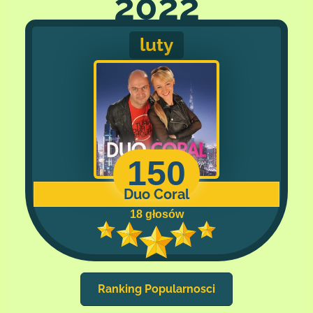
2022
luty
150
Duo Coral
18 głosów
Ranking Popularnosci