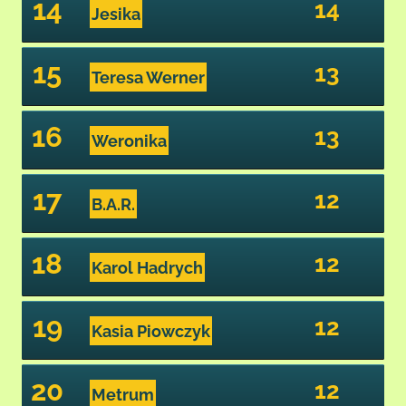
14
14
Jesika
15
13
Teresa Werner
16
13
Weronika
17
12
B.A.R.
18
12
Karol Hadrych
19
12
Kasia Piowczyk
20
12
Metrum