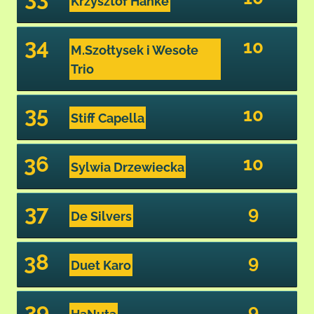
Krzysztof Hanke
34
10
M.Szołtysek i Wesołe
Trio
35
10
Stiff Capella
36
10
Sylwia Drzewiecka
37
9
De Silvers
38
9
Duet Karo
39
9