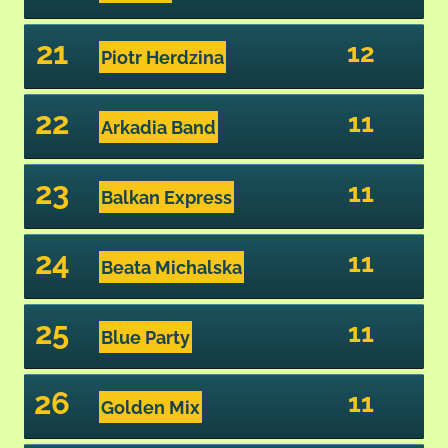
21
12
Piotr Herdzina
22
11
Arkadia Band
23
11
Balkan Express
24
11
Beata Michalska
25
11
Blue Party
26
11
Golden Mix