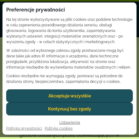
Preferencje prywatności
☰
☰
Na tej stronie wykorzystywane są pliki cookies oraz podobne technologie
w celu zapewnienia prawidłowego działania serwisu, obsługi
głosowania, logowania do konta użytkownika, zapamiętywania
wybranych ustawień, integracji materiałów zewnętrznych oraz - po
Zaloguj
wyrażeniu zgody - w celach statystycznych i marketingowych.
W zależności od wybranego zakresu zgody przetwarzane mogą być
dane takie jak adres IP, informacje o urządzeniu, dane techniczne
przeglądarki, przybliżona lokalizacja, aktywność na stronie oraz
informacje niezbędne do wyświetlania materiałów osadzonych i reklam.
Ranking
Cookies niezbędne nie wymagają zgody, ponieważ są potrzebne do
działania strony, bezpieczeństwa, zapamiętania decyzji o cookies,
popularności
obsługi sesji użytkownika oraz ochrony głosowania przed nadużyciami.
Akceptuje wszystkie
Dostawcy usług zewnętrznych, tacy jak Google lub YouTube, mogą
zespołów i
przetwarzać dane osobowe użytkownika zgodnie z własnymi zasadami
prywatności. W niektórych przypadkach dane mogą być przekazywane
Kontynuuj bez zgody
prezenterów
poza Europejski Obszar Gospodarczy, co może wiązać się z odmiennym
poziomem ochrony danych.
Ustawienia
Ranking popularności opiera się na liczbie
Zgoda jest dobrowolna i może zostać udzielona dla wszystkich kategorii,
Polityka prywatności
·
Polityka cookies
odrzucona lub ograniczona do wybranych ustawień. Wyrażoną decyzję
głosów oddanych przez odwiedzających w
można w każdej chwili zmienić lub wycofać poprzez link do ustawień