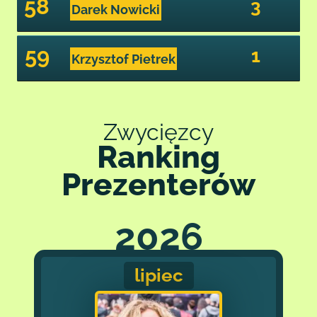
58
3
Darek Nowicki
59
1
Krzysztof Pietrek
Zwycięzcy
Ranking
Prezenterów
2026
lipiec