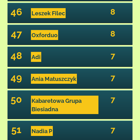
46
8
Leszek Filec
47
8
Oxforduo
48
7
Adi
49
7
Ania Matuszczyk
50
7
Kabaretowa Grupa
Biesiadna
51
7
Nadia P