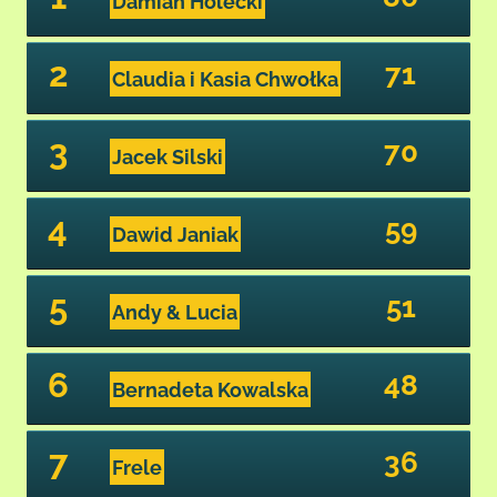
Damian Holecki
2
71
Claudia i Kasia Chwołka
3
70
Jacek Silski
4
59
Dawid Janiak
5
51
Andy & Lucia
6
48
Bernadeta Kowalska
7
36
Frele