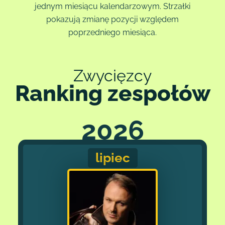
jednym miesiącu kalendarzowym. Strzałki
cookies dostępny na stronie.
pokazują zmianę pozycji względem
Szczegółowe informacje o celach przetwarzania danych, podstawach
prawnych, odbiorcach danych oraz czasie ich przechowywania znajdują
poprzedniego miesiąca.
się w polityce prywatności i polityce cookies.
Zwycięzcy
Ranking zespołów
2026
lipiec