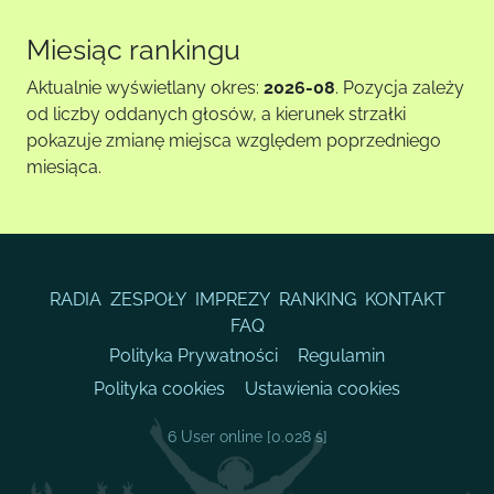
Miesiąc rankingu
Aktualnie wyświetlany okres:
2026-08
. Pozycja zależy
od liczby oddanych głosów, a kierunek strzałki
pokazuje zmianę miejsca względem poprzedniego
miesiąca.
RADIA
ZESPOŁY
IMPREZY
RANKING
KONTAKT
FAQ
Polityka Prywatności
Regulamin
Polityka cookies
Ustawienia cookies
6 User online
[0.028 s]