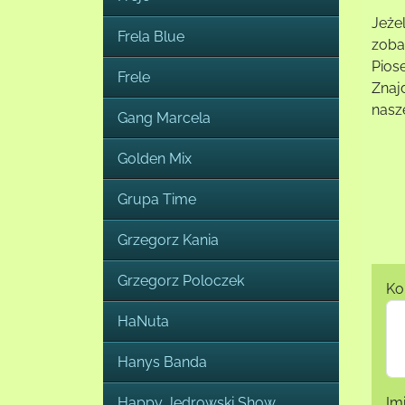
Jeże
Frela Blue
zoba
Pios
Frele
Znajd
nasze
Gang Marcela
Golden Mix
Grupa Time
Grzegorz Kania
Grzegorz Poloczek
Ko
HaNuta
Hanys Banda
Happy Jędrowski Show
Im