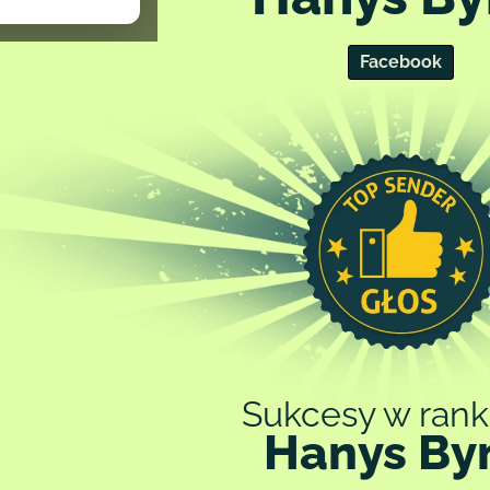
tronie.
ch prawnych,
Facebook
olityce
Sukcesy w rank
Hanys By