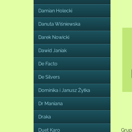
Damian Holecki
Danuta Wiśniewska
Darek Nowicki
Dawid Janiak
De Facto
De Silvers
Dominika i Janusz Żyłka
Dr Maniana
Draka
Duet Karo
Grup