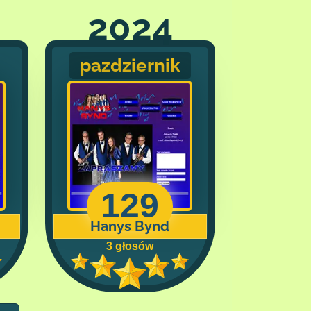
2024
pazdziernik
129
Hanys Bynd
3 głosów