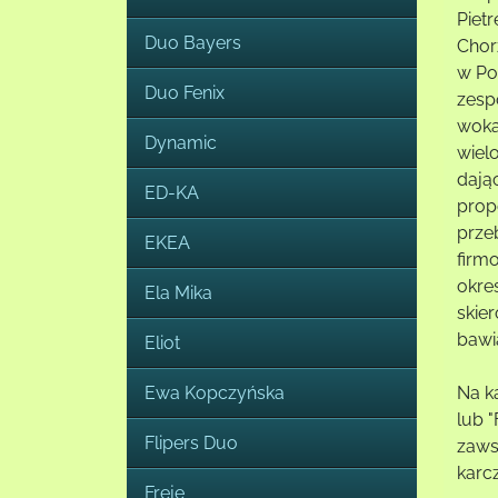
Piet
Duo Bayers
Chor
w Po
Duo Fenix
zesp
wokal
Dynamic
wiel
dają
ED-KA
prop
prze
EKEA
firm
okre
Ela Mika
skie
bawi
Eliot
Ewa Kopczyńska
Na k
lub 
Flipers Duo
zaws
karc
Freje