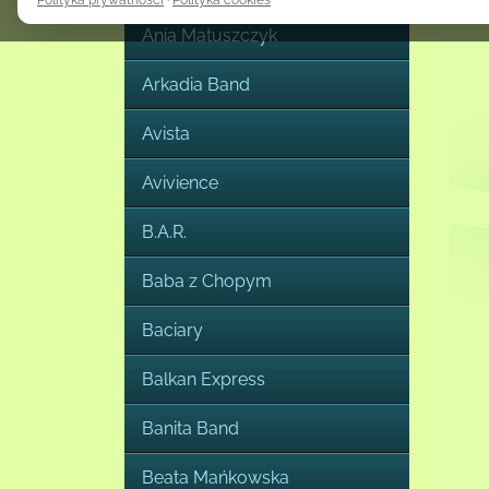
Polityka prywatności
·
Polityka cookies
zmienić lub wycofać poprzez link do ustawień cookies dostępny na s
Ania Matuszczyk
Szczegółowe informacje o celach przetwarzania danych, podstawa
odbiorcach danych oraz czasie ich przechowywania znajdują się w p
Arkadia Band
prywatności i polityce cookies.
Avista
Avivience
B.A.R.
Baba z Chopym
Baciary
Balkan Express
Banita Band
Beata Mańkowska