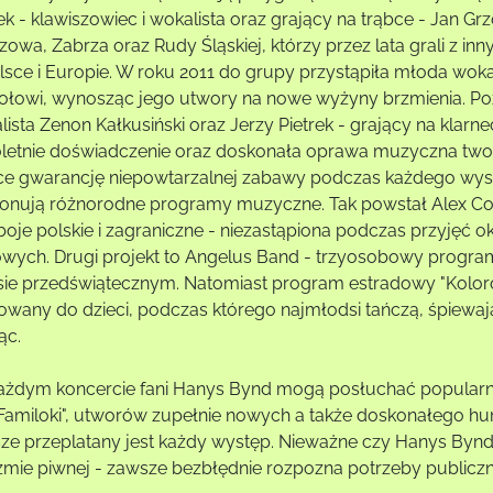
rek - klawiszowiec i wokalista oraz grający na trąbce - Jan 
zowa, Zabrza oraz Rudy Śląskiej, którzy przez lata grali z i
lsce i Europie. W roku 2011 do grupy przystąpiła młoda woka
ołowi, wynosząc jego utwory na nowe wyżyny brzmienia. Po
ista Zenon Kałkusiński oraz Jerzy Pietrek - grający na klarnec
oletnie doświadczenie oraz doskonała oprawa muzyczna two
ce gwarancję niepowtarzalnej zabawy podczas każdego wys
onują różnorodne programy muzyczne. Tak powstał Alex Cov
boje polskie i zagraniczne - niezastąpiona podczas przyjęć 
owych. Drugi projekt to Angelus Band - trzyosobowy progra
sie przedświątecznym. Natomiast program estradowy "Kolor
rowany do dzieci, podczas którego najmłodsi tańczą, śpiewają
ąc.
ażdym koncercie fani Hanys Bynd mogą posłuchać popularnyc
"Familoki", utworów zupełnie nowych a także doskonałego hu
ze przeplatany jest każdy występ. Nieważne czy Hanys Bynd
zmie piwnej - zawsze bezbłędnie rozpozna potrzeby publicznoś