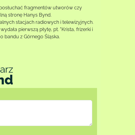
ią, posłuchać fragmentów utworów czy
alną stronę Hanys Bynd.
alnych stacjach radiowych i telewizyjnych.
ała pierwszą płytę, pt. "Krista, frizerki i
tego bandu z Górnego Śląska.
arz
nd