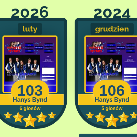
2026
2024
luty
grudzien
103
106
Hanys Bynd
Hanys Bynd
6 głosów
5 głosów