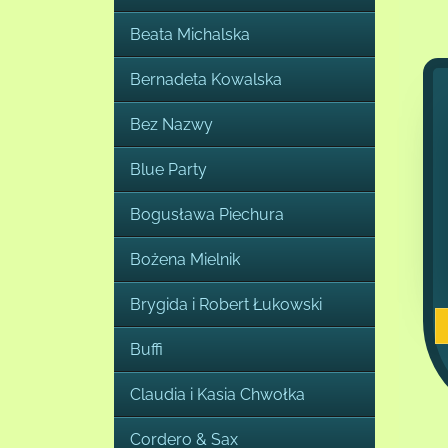
Beata Michalska
Bernadeta Kowalska
Bez Nazwy
Blue Party
Bogusława Piechura
Bożena Mielnik
Brygida i Robert Łukowski
Buffi
Claudia i Kasia Chwołka
Cordero & Sax