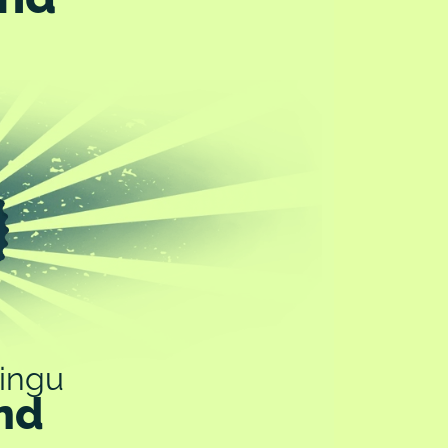
ingu
nd