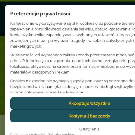
Preferencje prywatności
Na tej stronie wykorzystywane są pliki cookies oraz podobne techno
zapewnienia prawidłowego działania serwisu, obsługi głosowania, 
konta użytkownika, zapamiętywania wybranych ustawień, integracji
zewnętrznych oraz - po wyrażeniu zgody - w celach statystycznych i
marketingowych.
Zespoły
W zależności od wybranego zakresu zgody przetwarzane mogą być d
adres IP, informacje o urządzeniu, dane techniczne przeglądarki, prz
Adam i Karolina Krawczyk
lokalizacja, aktywność na stronie oraz informacje niezbędne do wyśw
materiałów osadzonych i reklam.
Adi
Cookies niezbędne nie wymagają zgody, ponieważ są potrzebne do dz
bezpieczeństwa, zapamiętania decyzji o cookies, obsługi sesji użytk
Agnieszka Ptak
ochrony głosowania przed nadużyciami.
Dostawcy usług zewnętrznych, tacy jak Google lub YouTube, mogą 
Akceptuje wszystkie
Alina Trzeciak
osobowe użytkownika zgodnie z własnymi zasadami prywatności. W
przypadkach dane mogą być przekazywane poza Europejski Obszar 
Kontynuuj bez zgody
Andrea Rischka
może wiązać się z odmiennym poziomem ochrony danych.
Zgoda jest dobrowolna i może zostać udzielona dla wszystkich kateg
Ustawienia
Andy & Lucia
lub ograniczona do wybranych ustawień. Wyrażoną decyzję można w