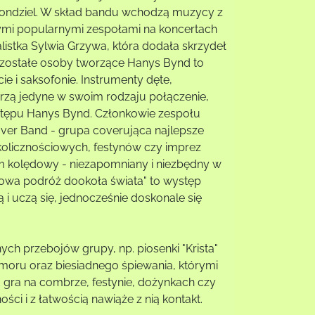
Grzondziel. W skład bandu wchodzą muzycy z
nnymi popularnymi zespołami na koncertach
listka Sylwia Grzywa, która dodała skrzydeł
zostałe osoby tworzące Hanys Bynd to
ie i saksofonie. Instrumenty dęte,
rzą jedyne w swoim rodzaju połączenie,
tępu Hanys Bynd. Członkowie zespołu
er Band - grupa coverująca najlepsze
okolicznościowych, festynów czy imprez
m kolędowy - niezapomniany i niezbędny w
owa podróż dookoła świata" to występ
 i uczą się, jednocześnie doskonale się
h przebojów grupy, np. piosenki "Krista"
moru oraz biesiadnego śpiewania, którymi
 gra na combrze, festynie, dożynkach czy
ci i z łatwością nawiąże z nią kontakt.