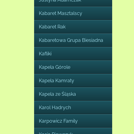
Kabaret Masztalscy
Kabaret Rak
Kabaretowa Grupa Biesiadna
Kafliki
Kapela Górole
Kapela Kamraty
Kapela ze Śląska
Karol Hadrych
Karpowicz Family