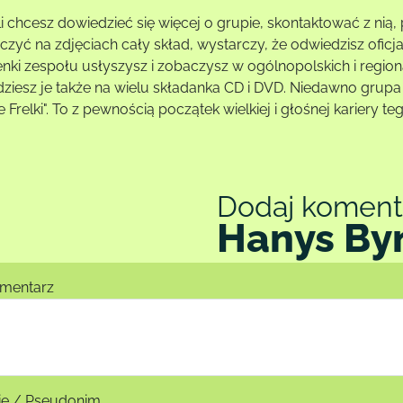
li chcesz dowiedzieć się więcej o grupie, skontaktować z n
czyć na zdjęciach cały skład, wystarczy, że odwiedzisz oficj
enki zespołu usłyszysz i zobaczysz w ogólnopolskich i region
ziesz je także na wielu składanka CD i DVD. Niedawno grupa wyd
 Frelki". To z pewnością początek wielkiej i głośnej kariery 
Dodaj koment
Hanys By
mentarz
ię / Pseudonim