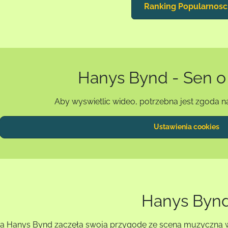
Ranking Popularnosc
Hanys Bynd - Sen o
Aby wyswietlic wideo, potrzebna jest zgoda n
Ustawienia cookies
Hanys Byn
a Hanys Bynd zaczęła swoją przygodę ze sceną muzyczną w 20