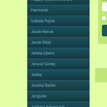
Harmonic
Izabela Fojcik
Jacek Kierok
Jacek Silski
Janina Libera
Janusz Gorlej
Jesika
Joanna Bartel
Jorgusie
Justyna Adamczak