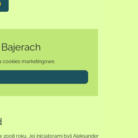
i
 Bajerach
a cookies marketingowe.
d
08 roku. Jej inicjatorami byli Aleksander