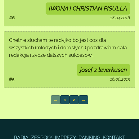
IWONA I CHRISTIAN PISULLA
#6
18.04.2016
Chetnie slucham te radyjko bo jest cos dla
wszystkich (mlodych i doroslych ) pozdrawiam cala
redakcja i zycze dalszych sukcesow..
josef z leverkusen
#5
16.08.2015
←
1
2
→
RADIA
ZESPOŁY
IMPREZY
RANKING
KONTAKT