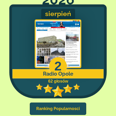
sierpień
2
Radio Opole
62 głosów
Ranking Popularnosci