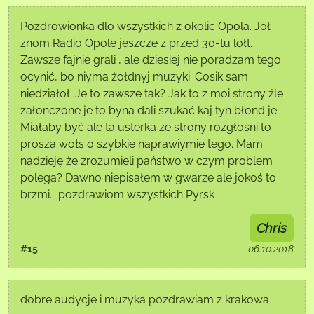
Pozdrowionka dlo wszystkich z okolic Opola. Joł
znom Radio Opole jeszcze z przed 30-tu lołt.
Zawsze fajnie grali , ale dziesiej nie poradzam tego
ocynić, bo niyma żołdnyj muzyki. Cosik sam
niedziałoł. Je to zawsze tak? Jak to z moi strony źle
załonczone je to byna dali szukać kaj tyn błond je.
Miałaby być ale ta usterka ze strony rozgłośni to
prosza wołs o szybkie naprawiymie tego. Mam
nadzieję że zrozumieli państwo w czym problem
polega? Dawno niepisałem w gwarze ale jokoś to
brzmi....pozdrawiom wszystkich Pyrsk
Chris
#15
06.10.2018
dobre audycje i muzyka pozdrawiam z krakowa