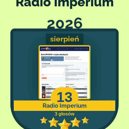
Radio Imperium
2026
sierpień
13
Radio Imperium
3 głosów